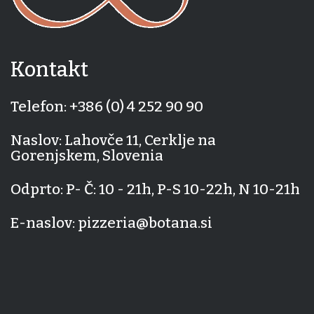
Kontakt
Telefon:
+386 (0) 4
252 90 90
Naslov:
Lahovče 11, Cerklje na
Gorenjskem, Slovenia
Odprto:
P- Č:
10 - 21h,
P-S
10-22h,
N
10-21h
E-naslov:
pizzeria@botana.si