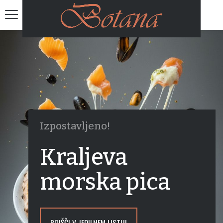
Izpostavljeno!
Kraljeva
morska pica
POIŠČI V JEDILNEM LISTU!