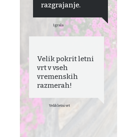
razgrajanje.
Igrala
Velik pokrit letni
vrt v vseh
vremenskih
razmerah!
Velik letni vrt