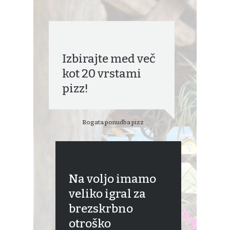
Izbirajte med več
kot 20 vrstami
pizz!
Bogata ponudba pizz
Na voljo imamo
veliko igral za
brezskrbno
otroško